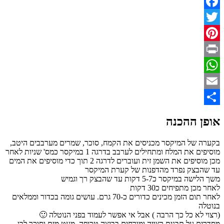
Fa
P
Wh
ההכנה
ל המיקסר מכניסים את הקמח, סוכר, שמרים מערבבים היטב,
מוסיפים את המלח ומתחילים לערבב בדרגה 1 במיקסר כמס' שניות לאחר
מכן מוסיפים את השמן זית ועוברים לדרגה 2 תוך כדי מוסיפים את המים
צק נפרד מהדפנות של קערת המיקסר
ר כ5-7 דקות עד שהבצק רך וגמיש
מתפיחים כ30 דקות
לאחר תום הזמן מכינים כדורים כ-70 גרם. עושים גומה בכדור וממלאים
א כל כך הרבה ) אבל אי אפשר לעמוד בפני הנוטלה 🙂
על תבנית רצויה ומורחים בביצה טרופה, מעט מים וסוכר לבן