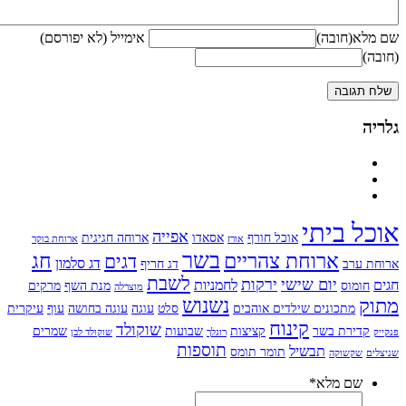
(חובה)
אימייל (לא יפורסם)
 ביתי
אפייה
אוכל חורף
אסאדו
ארוחה חגיגית
אורז
ארוחת בוקר
בשר
ארוחת צהריים
חג
דגים
דג סלמון
רב
דג חריף
לשבת
יום שישי
ירקות
לחמניות
וס
מנת השף
מרקים
מוצרלה
נשנוש
מתכונים שילדים אוהבים
סלט
עוגה
עוגה בחושה
עוף
עיקרית
קינוח
שוקולד
ירת בשר
קציצות
שבועות
שמרים
רוגלך
שוקולד לבן
תוספות
תבשיל
תומר תומס
קשוקה
ם מלא
*