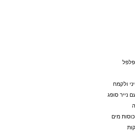
פלפל
ני ולקמח
 נייר סופג
ה