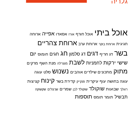
גלריה
אוכל ביתי
אפייה
אוכל חורף
אסאדו
ארוחה
אורז
ארוחת צהריים
חגיגית
ארוחת ערב
ארוחת בוקר
בשר
חג
דגים
יום
דג סלמון
חגים
דג חריף
חומוס
לשבת
שישי
ירקות
לחמניות
מנת השף
מרקים
מוצרלה
מתוק
נשנוש
מתכונים שילדים אוהבים
סלט
עוגה
קינוח
עוגה בחושה
עוף
עיקרית
קדירת בשר
קציצות
פנקייק
שוקולד
שבועות
שמרים
רוגלך
שוקולד לבן
שניצלים
שקשוקה
תוספות
תבשיל
תומר תומס